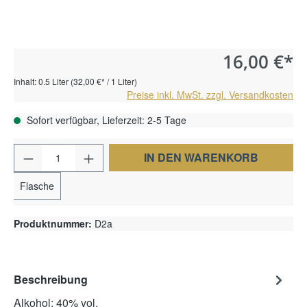
16,00 €*
Inhalt:
0.5 Liter
(32,00 €* / 1 Liter)
Preise inkl. MwSt. zzgl. Versandkosten
Sofort verfügbar, Lieferzeit: 2-5 Tage
Produkt Anzahl: Gib den gewünschten Wert e
IN DEN WARENKORB
Flasche
Produktnummer:
D2a
Beschreibung
Alkohol: 40% vol.