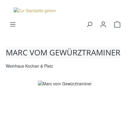
alt springen
Ware
MARC VOM GEWÜRZTRAMINER
Weinhaus Kochan & Platz
Bildergalerie überspringen