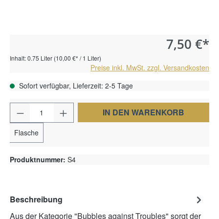
7,50 €*
Inhalt:
0.75 Liter
(10,00 €* / 1 Liter)
Preise inkl. MwSt. zzgl. Versandkosten
Sofort verfügbar, Lieferzeit: 2-5 Tage
Produkt Anzahl: Gib den gewünschten Wert e
IN DEN WARENKORB
Flasche
Produktnummer:
S4
Beschreibung
Aus der Kategorie "Bubbles against Troubles" sorgt der