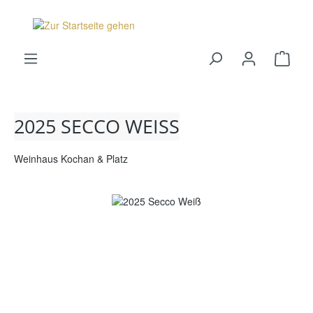
alt springen
Ware
2025 SECCO WEISS
Weinhaus Kochan & Platz
Bildergalerie überspringen